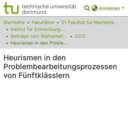
Anmelden
Bereiche & Sammlungen
Startseite
Fakultäten
01 Fakultät für Mathematik
Institut für Entwicklung und Erforschung des Mathematikunterrichts
Das gesamte Repositorium
Beiträge zum Mathematikunterricht
2012
Heurismen in den Problembearbeitungsprozessen von Fünftklässlern
Statistiken
Heurismen in den
FAQ
Problembearbeitungsprozessen
Leitlinien
von Fünftklässlern
Zurück zur Startseite