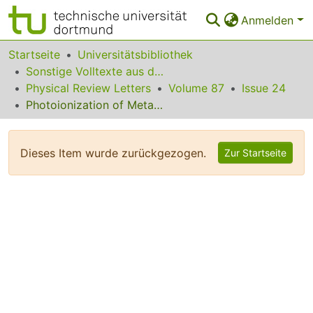
Anmelden
Bereiche & Sammlungen
Startseite
Universitätsbibliothek
Sonstige Volltexte aus dem Bibliotheksangebot
Das gesamte Repositorium
Physical Review Letters
Volume 87
Issue 24
Photoionization of Metastable O+ Ions
Statistiken
FAQ
Dieses Item wurde zurückgezogen.
Zur Startseite
Leitlinien
Zurück zur Startseite