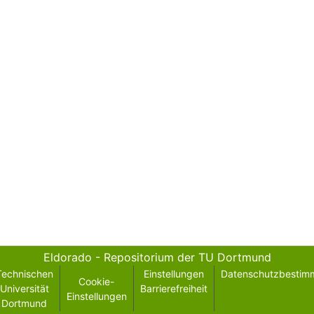
Eldorado - Repositorium der TU Dortmund
Technischen
Einstellungen
Datenschutzbestim
Cookie-
Universität
Barrierefreiheit
Einstellungen
Dortmund