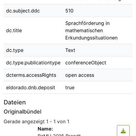
dc.subject.ddc
510
Sprachförderung in
dc.title
mathematischen
Erkundungssituationen
dc.type
Text
dc.type.publicationtype
conferenceObject
dcterms.accessRights
open access
eldorado.dnb.deposit
true
Dateien
Originalbündel
Gerade angezeigt
1 - 1 von 1
Name:
BzMU 2016 Brandt