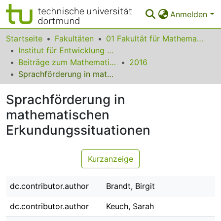
Anmelden
Bereiche & Sammlungen
Startseite
Fakultäten
01 Fakultät für Mathematik
Institut für Entwicklung und Erforschung des Mathematikunterrichts
Das gesamte Repositorium
Beiträge zum Mathematikunterricht
2016
Sprachförderung in mathematischen Erkundungssituationen
Statistiken
Sprachförderung in
FAQ
mathematischen
Leitlinien
Erkundungssituationen
Zurück zur Startseite
Kurzanzeige
dc.contributor.author
Brandt, Birgit
dc.contributor.author
Keuch, Sarah