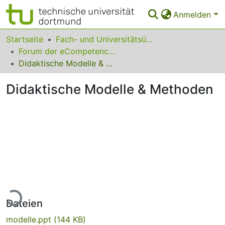
Anmelden
Bereiche & Sammlungen
Startseite
Fach- und Universitätsübergreifendes
Forum der eCompetence-Initiative
Das gesamte Repositorium
Didaktische Modelle & Methoden
Statistiken
Didaktische Modelle & Methoden
FAQ
Leitlinien
Zurück zur Startseite
Lade...
Dateien
modelle.ppt
(144 KB)