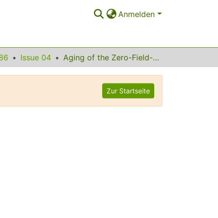
Anmelden
86
Issue 04
Aging of the Zero-Field-Cooled Magnetization in Ising Spin Glasses: Experiment and Numerical Simulation
Zur Startseite