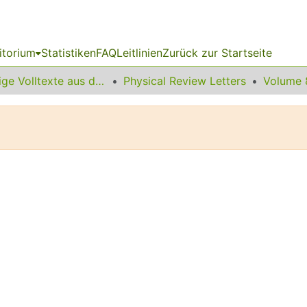
itorium
Statistiken
FAQ
Leitlinien
Zurück zur Startseite
Sonstige Volltexte aus dem Bibliotheksangebot
Physical Review Letters
Volume 