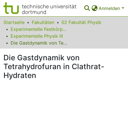
Anmelden
Bereiche & Sammlungen
Startseite
Fakultäten
02 Fakultät Physik
Experimentelle Festkörperphysik
Das gesamte Repositorium
Experimentelle Physik III
Die Gastdynamik von Tetrahydrofuran in Clathrat-Hydraten
Statistiken
Die Gastdynamik von
FAQ
Tetrahydrofuran in Clathrat-
Leitlinien
Hydraten
Zurück zur Startseite