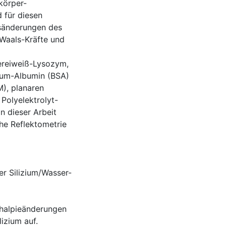
körper-
 für diesen
nsänderungen des
 Waals-Kräfte und
ereiweiß-Lysozym,
rum-Albumin (BSA)
M), planaren
 Polyelektrolyt-
 dieser Arbeit
he Reflektometrie
r Silizium/Wasser-
thalpieänderungen
lizium auf.