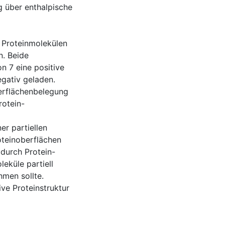
 über enthalpische
 Proteinmolekülen
n. Beide
n 7 eine positive
gativ geladen.
berflächenbelegung
rotein-
er partiellen
oteinoberflächen
durch Protein-
küle partiell
hmen sollte.
ve Proteinstruktur