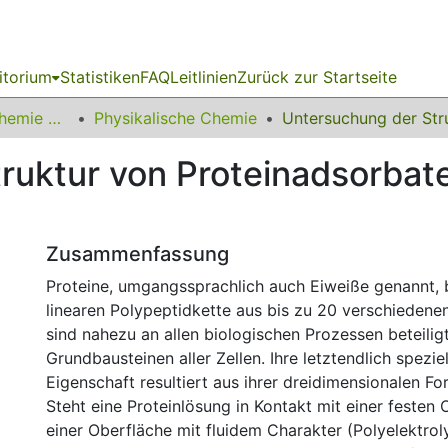
itorium
Statistiken
FAQ
Leitlinien
Zurück zur Startseite
03 Fakultät für Chemie und Chemische Biologie
Physikalische Chemie
ruktur von Proteinadsorbat
Zusammenfassung
Proteine, umgangssprachlich auch Eiweiße genannt, 
linearen Polypeptidkette aus bis zu 20 verschiedene
sind nahezu an allen biologischen Prozessen beteilig
Grundbausteinen aller Zellen. Ihre letztendlich speziel
Eigenschaft resultiert aus ihrer dreidimensionalen Fo
Steht eine Proteinlösung in Kontakt mit einer festen
einer Oberfläche mit fluidem Charakter (Polyelektrol