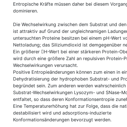
Entropische Kräfte müssen daher bei diesem Vorgang
dominieren.
Die Wechselwirkung zwischen dem Substrat und den
ist attraktiv auf Grund der ungleichnamigen Ladunge
untersuchten Proteine besitzen bei einem pH-Wert vo
Nettoladung; das Siliziumdioxid ist demgegenüber ne
Ein größerer H-Wert bei einer stärkeren Protein-O
wird durch eine größere Zahl an repulsiven Protein-P
Wechselwirkungen verursacht.
Positive Entropieänderungen können zum einen in ein
Dehydratisierung der hydrophoben Substrat- und Pr
begründet sein. Zum anderen werden wahrscheinlich 
Substrat-Wechselwirkungen Lysozym- und SNase-Mole
entfaltet, so dass deren Konformationsentropie zune
Eine Temperaturerhöhung hat zur Folge, dass die nati
destabilisiert wird und adsorptions-induzierte
Konformationsänderungen bevorzugt werden.