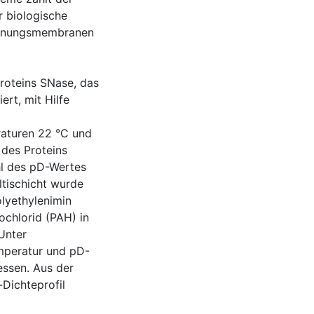
r biologische
rennungsmembranen
Proteins SNase, das
ert, mit Hilfe
aturen 22 °C und
 des Proteins
hl des pD-Wertes
ltischicht wurde
lyethylenimin
ochlorid (PAH) in
Unter
mperatur und pD-
essen. Aus der
-Dichteprofil