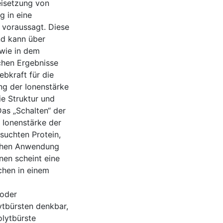
eisetzung von
g in eine
 voraussagt. Diese
nd kann über
wie in dem
chen Ergebnisse
ebkraft für die
ng der Ionenstärke
ie Struktur und
as „Schalten“ der
 Ionenstärke der
suchten Protein,
schen Anwendung
nen scheint eine
chen in einem
 oder
ytbürsten denkbar,
olytbürste