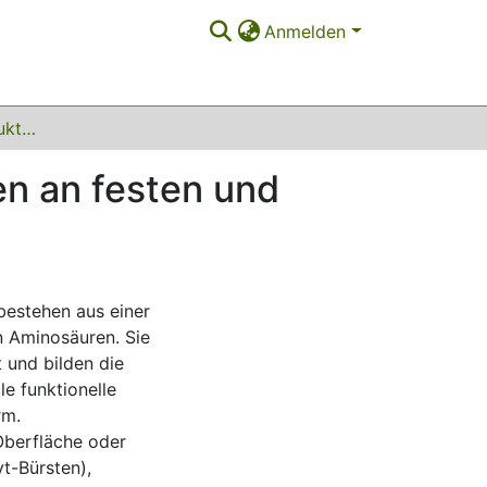
Anmelden
Untersuchung der Struktur von Proteinadsorbaten an festen und fluiden Grenzflächen
en an festen und
bestehen aus einer
n Aminosäuren. Sie
t und bilden die
le funktionelle
rm.
 Oberfläche oder
yt-Bürsten),