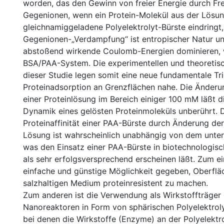
worden, das den Gewinn von freier Energie durch Fr
Gegenionen, wenn ein Protein-Molekül aus der Lösun
gleichnamiggeladene Polyelektrolyt-Bürste eindringt,
Gegenionen-„Verdampfung“ ist entropischer Natur u
abstoßend wirkende Coulomb-Energien dominieren, 
BSA/PAA-System. Die experimentellen und theoretis
dieser Studie legen somit eine neue fundamentale Tri
Proteinadsorption an Grenzflächen nahe. Die Änderu
einer Proteinlösung im Bereich einiger 100 mM läßt d
Dynamik eines gelösten Proteinmoleküls unberührt. D
Proteinaffinität einer PAA-Bürste durch Änderung der
Lösung ist wahrscheinlich unabhängig von dem unter
was den Einsatz einer PAA-Bürste in biotechnologi
als sehr erfolgsversprechend erscheinen läßt. Zum ei
einfache und günstige Möglichkeit gegeben, Oberflä
salzhaltigen Medium proteinresistent zu machen.
Zum anderen ist die Verwendung als Wirkstoffträger
Nanoreaktoren in Form von sphärischen Polyelektrol
bei denen die Wirkstoffe (Enzyme) an der Polyelektr