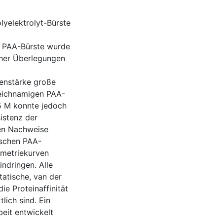
lyelektrolyt-Bürste
en PAA-Bürste wurde
cher Überlegungen
nenstärke große
leichnamigen PAA-
,5 M konnte jedoch
sistenz der
en Nachweise
ischen PAA-
ometriekurven
indringen. Alle
tatische, van der
e Proteinaffinität
lich sind. Ein
eit entwickelt