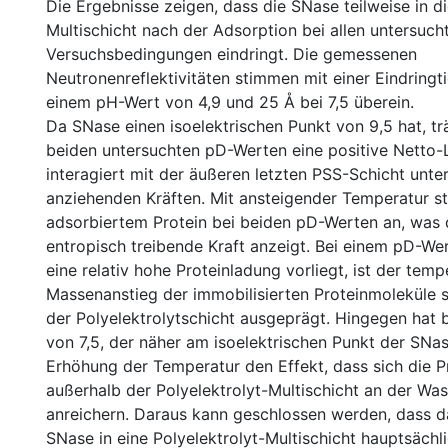
Die Ergebnisse zeigen, dass die SNase teilweise in di
Multischicht nach der Adsorption bei allen untersuch
Versuchsbedingungen eindringt. Die gemessenen
Neutronenreflektivitäten stimmen mit einer Eindringt
einem pH-Wert von 4,9 und 25 Å bei 7,5 überein.
Da SNase einen isoelektrischen Punkt von 9,5 hat, tr
beiden untersuchten pD-Werten eine positive Netto
interagiert mit der äußeren letzten PSS-Schicht unter
anziehenden Kräften. Mit ansteigender Temperatur s
adsorbiertem Protein bei beiden pD-Werten an, was 
entropisch treibende Kraft anzeigt. Bei einem pD-We
eine relativ hohe Proteinladung vorliegt, ist der temp
Massenanstieg der immobilisierten Proteinmoleküle s
der Polyelektrolytschicht ausgeprägt. Hingegen hat
von 7,5, der näher am isoelektrischen Punkt der SNase
Erhöhung der Temperatur den Effekt, dass sich die P
außerhalb der Polyelektrolyt-Multischicht an der Wa
anreichern. Daraus kann geschlossen werden, dass d
SNase in eine Polyelektrolyt-Multischicht hauptsächl