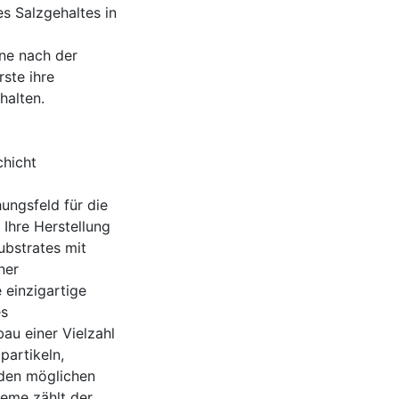
s Salzgehaltes in
ine nach der
rste ihre
halten.
chicht
ungsfeld für die
 Ihre Herstellung
ubstrates mit
ner
 einzigartige
es
au einer Vielzahl
partikeln,
 den möglichen
eme zählt der