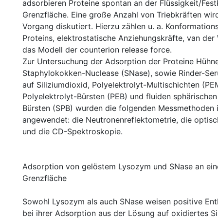
adsorbieren Proteine spontan an der Flüssigkeit/Fest
Grenzfläche. Eine große Anzahl von Triebkräften wird
Vorgang diskutiert. Hierzu zählen u. a. Konformatio
Proteins, elektrostatische Anziehungskräfte, van der
das Modell der counterion release force.
Zur Untersuchung der Adsorption der Proteine Hühn
Staphylokokken-Nuclease (SNase), sowie Rinder-Se
auf Siliziumdioxid, Polyelektrolyt-Multischichten (PE
Polyelektrolyt-Bürsten (PEB) und fluiden sphärischen
Bürsten (SPB) wurden die folgenden Messmethoden in
angewendet: die Neutronenreflektometrie, die optisc
und die CD-Spektroskopie.
Adsorption von gelöstem Lysozym und SNase an eine
Grenzfläche
Sowohl Lysozym als auch SNase weisen positive En
bei ihrer Adsorption aus der Lösung auf oxidiertes Si