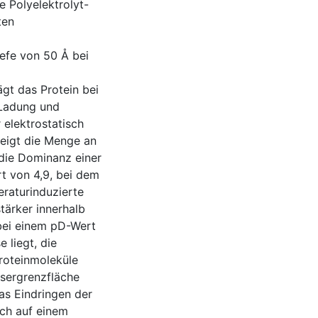
e Polyelektrolyt-
ten
iefe von 50 Å bei
ägt das Protein bei
-Ladung und
 elektrostatisch
teigt die Menge an
die Dominanz einer
rt von 4,9, bei dem
eraturinduzierte
tärker innerhalb
 bei einem pD-Wert
 liegt, die
roteinmoleküle
ssergrenzfläche
as Eindringen der
ich auf einem