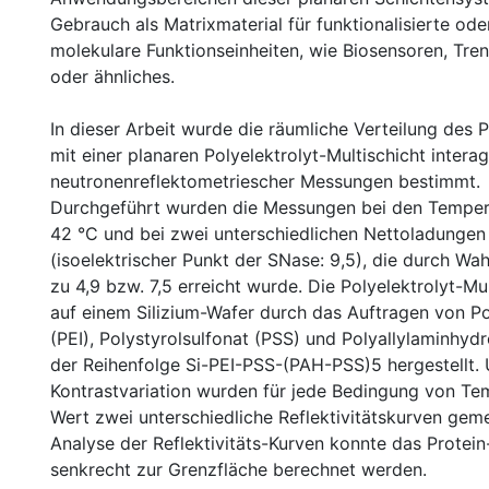
Gebrauch als Matrixmaterial für funktionalisierte ode
molekulare Funktionseinheiten, wie Biosensoren, T
oder ähnliches.
In dieser Arbeit wurde die räumliche Verteilung des 
mit einer planaren Polyelektrolyt-Multischicht interagi
neutronenreflektometriescher Messungen bestimmt.
Durchgeführt wurden die Messungen bei den Temper
42 °C und bei zwei unterschiedlichen Nettoladungen
(isoelektrischer Punkt der SNase: 9,5), die durch Wa
zu 4,9 bzw. 7,5 erreicht wurde. Die Polyelektrolyt-Mu
auf einem Silizium-Wafer durch das Auftragen von Po
(PEI), Polystyrolsulfonat (PSS) und Polyallylaminhydr
der Reihenfolge Si-PEI-PSS-(PAH-PSS)5 hergestellt. 
Kontrastvariation wurden für jede Bedingung von Te
Wert zwei unterschiedliche Reflektivitätskurven gem
Analyse der Reflektivitäts-Kurven konnte das Protein
senkrecht zur Grenzfläche berechnet werden.