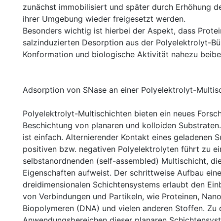
zunächst immobilisiert und später durch Erhöhung de
ihrer Umgebung wieder freigesetzt werden.
Besonders wichtig ist hierbei der Aspekt, dass Prote
salzinduzierten Desorption aus der Polyelektrolyt-Bü
Konformation und biologische Aktivität nahezu beibe
Adsorption von SNase an einer Polyelektrolyt-Multis
Polyelektrolyt-Multischichten bieten ein neues Forsch
Beschichtung von planaren und kolloiden Substraten.
ist einfach. Alternierender Kontakt eines geladenen S
positiven bzw. negativen Polyelektrolyten führt zu ei
selbstanordnenden (self-assembled) Multischicht, die
Eigenschaften aufweist. Der schrittweise Aufbau ein
dreidimensionalen Schichtensystems erlaubt den Einb
von Verbindungen und Partikeln, wie Proteinen, Nano
Biopolymeren (DNA) und vielen anderen Stoffen. Zu
Anwendungsbereichen dieser planaren Schichtensyst