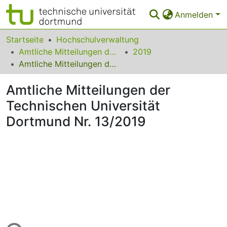
Anmelden
Bereiche & Sammlungen
Startseite
Hochschulverwaltung
Amtliche Mitteilungen der Technischen Universität Dortmund
2019
Das gesamte Repositorium
Amtliche Mitteilungen der Technischen Universität Dortmund Nr. 13/2019
Statistiken
Amtliche Mitteilungen der
FAQ
Technischen Universität
Dortmund Nr. 13/2019
Leitlinien
Zurück zur Startseite