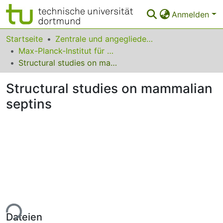
Anmelden
Bereiche & Sammlungen
Startseite
Zentrale und angegliederte Institute
Max-Planck-Institut für molekulare Physiologie
Das gesamte Repositorium
Structural studies on mammalian septins
Statistiken
Structural studies on mammalian
FAQ
septins
Leitlinien
Zurück zur Startseite
ade...
Dateien