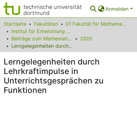
Anmelden
Bereiche & Sammlungen
Startseite
Fakultäten
01 Fakultät für Mathematik
Institut für Entwicklung und Erforschung des Mathematikunterrichts
Das gesamte Repositorium
Beiträge zum Mathematikunterricht
2020
Lerngelegenheiten durch Lehrkraftimpulse in Unterrichtsgesprächen zu Funktionen
Statistiken
Lerngelegenheiten durch
FAQ
Lehrkraftimpulse in
Leitlinien
Unterrichtsgesprächen zu
Zurück zur Startseite
Funktionen