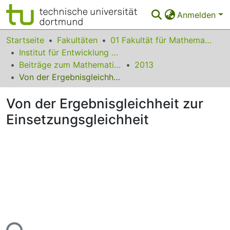
Anmelden
Bereiche & Sammlungen
Startseite
Fakultäten
01 Fakultät für Mathematik
Institut für Entwicklung und Erforschung des Mathematikunterrichts
Das gesamte Repositorium
Beiträge zum Mathematikunterricht
2013
Von der Ergebnisgleichheit zur Einsetzungsgleichheit
Statistiken
Von der Ergebnisgleichheit zur
FAQ
Einsetzungsgleichheit
Leitlinien
Zurück zur Startseite