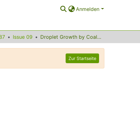
Anmelden
87
Issue 09
Droplet Growth by Coalescence in Binary Fluid Mixtures
Zur Startseite