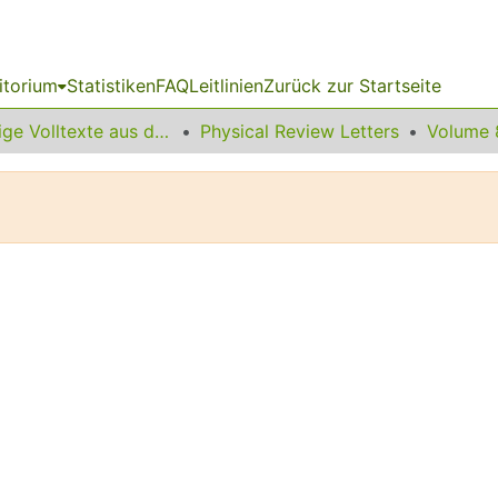
itorium
Statistiken
FAQ
Leitlinien
Zurück zur Startseite
Sonstige Volltexte aus dem Bibliotheksangebot
Physical Review Letters
Volume 