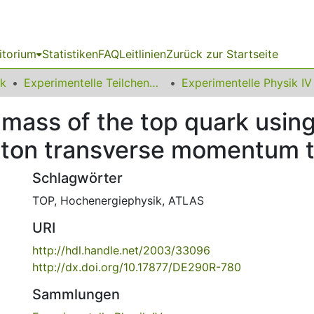
itorium
Statistiken
FAQ
Leitlinien
Zurück zur Startseite
ik
Experimentelle Teilchenphysik
Experimentelle Physik IV
mass of the top quark using
pton transverse momentum 
Schlagwörter
TOP
,
Hochenergiephysik
,
ATLAS
URI
http://hdl.handle.net/2003/33096
http://dx.doi.org/10.17877/DE290R-780
Sammlungen