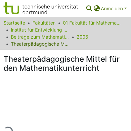
Anmelden
Bereiche & Sammlungen
Startseite
Fakultäten
01 Fakultät für Mathematik
Institut für Entwicklung und Erforschung des Mathematikunterrichts
Das gesamte Repositorium
Beiträge zum Mathematikunterricht
2005
Theaterpädagogische Mittel für den Mathematikunterricht
Statistiken
Theaterpädagogische Mittel für
FAQ
den Mathematikunterricht
Leitlinien
Zurück zur Startseite
ade...