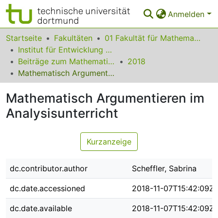
Anmelden
Bereiche & Sammlungen
Startseite
Fakultäten
01 Fakultät für Mathematik
Institut für Entwicklung und Erforschung des Mathematikunterrichts
Das gesamte Repositorium
Beiträge zum Mathematikunterricht
2018
Mathematisch Argumentieren im Analysisunterricht
Statistiken
Mathematisch Argumentieren im
FAQ
Analysisunterricht
Leitlinien
Zurück zur Startseite
Kurzanzeige
dc.contributor.author
Scheffler, Sabrina
dc.date.accessioned
2018-11-07T15:42:09Z
dc.date.available
2018-11-07T15:42:09Z