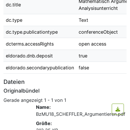
Mathematisch Argumen
dc.title
Analysisunterricht
dc.type
Text
dc.type.publicationtype
conferenceObject
dcterms.accessRights
open access
eldorado.dnb.deposit
true
eldorado.secondarypublication
false
Dateien
Originalbündel
Gerade angezeigt
1 - 1 von 1
Name:
BzMU18_SCHEFFLER_Argumentieren.pdf
Größe: