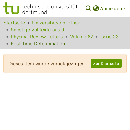
Anmelden
Bereiche & Sammlungen
Startseite
Universitätsbibliothek
Sonstige Volltexte aus dem Bibliotheksangebot
Das gesamte Repositorium
Physical Review Letters
Volume 87
Issue 23
First Time Determination of the Microscopic Structure of a Stripe Phase
Statistiken
FAQ
Dieses Item wurde zurückgezogen.
Zur Startseite
Leitlinien
Zurück zur Startseite