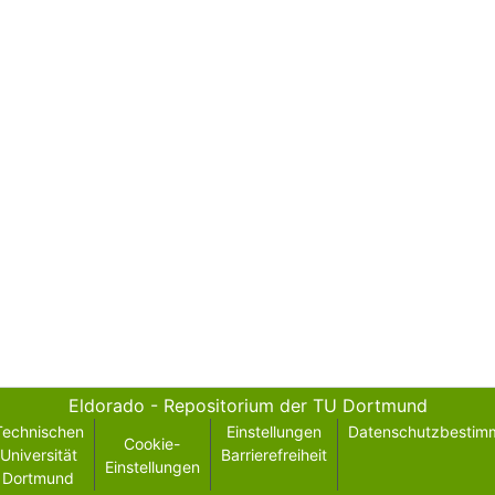
Eldorado - Repositorium der TU Dortmund
Technischen
Einstellungen
Datenschutzbestim
Cookie-
Universität
Barrierefreiheit
Einstellungen
Dortmund