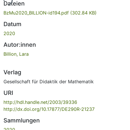
ade...
Dateien
BzMu2020_BILLION-id194.pdf
(302.84 KB)
Datum
2020
Autor:innen
Billion, Lara
Verlag
Gesellschaft für Didaktik der Mathematik
URI
http://hdl.handle.net/2003/39336
http://dx.doi.org/10.17877/DE290R-21237
Sammlungen
2020