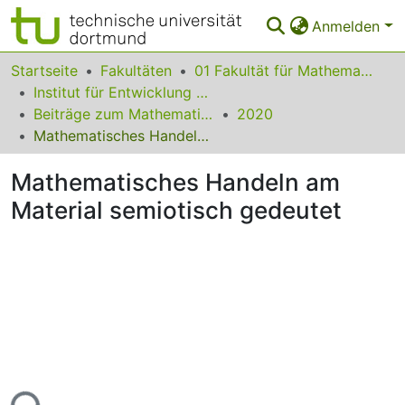
Anmelden
Bereiche & Sammlungen
Startseite
Fakultäten
01 Fakultät für Mathematik
Institut für Entwicklung und Erforschung des Mathematikunterrichts
Das gesamte Repositorium
Beiträge zum Mathematikunterricht
2020
Mathematisches Handeln am Material semiotisch gedeutet
Statistiken
Mathematisches Handeln am
FAQ
Material semiotisch gedeutet
Leitlinien
Zurück zur Startseite