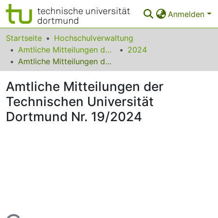
Anmelden
Bereiche & Sammlungen
Startseite
Hochschulverwaltung
Amtliche Mitteilungen der Technischen Universität Dortmund
2024
Das gesamte Repositorium
Amtliche Mitteilungen der Technischen Universität Dortmund Nr. 19/2024
Statistiken
Amtliche Mitteilungen der
FAQ
Technischen Universität
Dortmund Nr. 19/2024
Leitlinien
Zurück zur Startseite