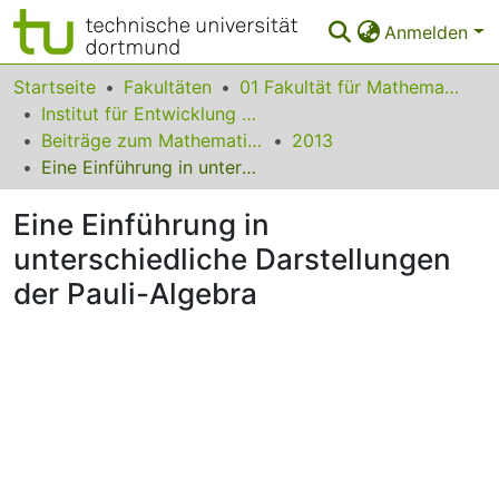
Anmelden
Bereiche & Sammlungen
Startseite
Fakultäten
01 Fakultät für Mathematik
Institut für Entwicklung und Erforschung des Mathematikunterrichts
Das gesamte Repositorium
Beiträge zum Mathematikunterricht
2013
Eine Einführung in unterschiedliche Darstellungen der Pauli-Algebra
Statistiken
Eine Einführung in
FAQ
unterschiedliche Darstellungen
Leitlinien
der Pauli-Algebra
Zurück zur Startseite