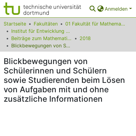
Anmelden
Bereiche & Sammlungen
Startseite
Fakultäten
01 Fakultät für Mathematik
Institut für Entwicklung und Erforschung des Mathematikunterrichts
Das gesamte Repositorium
Beiträge zum Mathematikunterricht
2018
Blickbewegungen von Schülerinnen und Schülern sowie Studierenden beim Lösen von Aufgaben mit und ohne zusätzliche Informationen
Statistiken
Blickbewegungen von
FAQ
Schülerinnen und Schülern
Leitlinien
sowie Studierenden beim Lösen
Zurück zur Startseite
von Aufgaben mit und ohne
zusätzliche Informationen