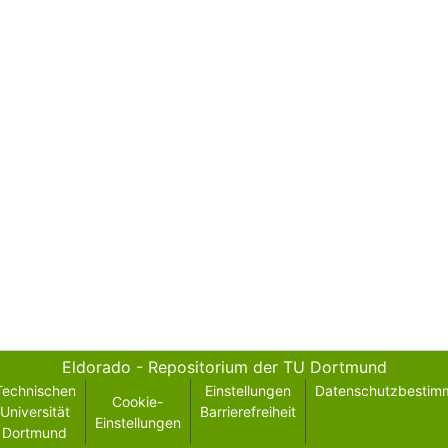
Eldorado - Repositorium der TU Dortmund
Technischen
Einstellungen
Datenschutzbestim
Cookie-
Universität
Barrierefreiheit
Einstellungen
Dortmund