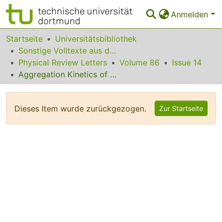
Anmelden
Bereiche & Sammlungen
Startseite
Universitätsbibliothek
Sonstige Volltexte aus dem Bibliotheksangebot
Das gesamte Repositorium
Physical Review Letters
Volume 86
Issue 14
Aggregation Kinetics of Thermal Double Donors in Silicon
Statistiken
FAQ
Dieses Item wurde zurückgezogen.
Zur Startseite
Leitlinien
Zurück zur Startseite