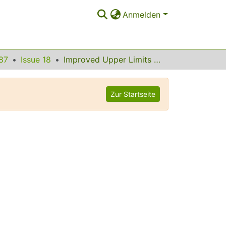
Anmelden
87
Issue 18
Improved Upper Limits on the Flavor-Changing Neutral Current Decays B --> K[script l]+[script l] and B --> K*(892)[script l]+[script l]
Zur Startseite