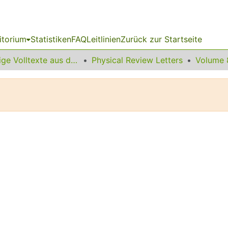
itorium
Statistiken
FAQ
Leitlinien
Zurück zur Startseite
Sonstige Volltexte aus dem Bibliotheksangebot
Physical Review Letters
Volume 