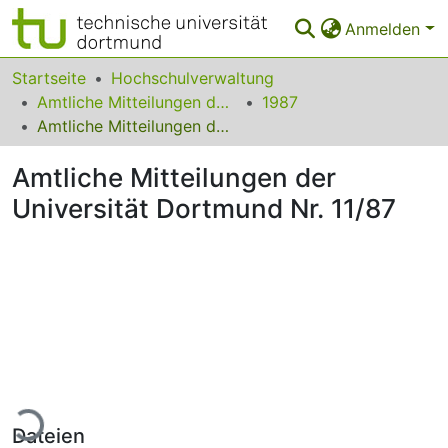
Anmelden
Bereiche & Sammlungen
Startseite
Hochschulverwaltung
Amtliche Mitteilungen der Technischen Universität Dortmund
1987
Das gesamte Repositorium
Amtliche Mitteilungen der Universität Dortmund Nr. 11/87
Statistiken
Amtliche Mitteilungen der
FAQ
Universität Dortmund Nr. 11/87
Leitlinien
Zurück zur Startseite
ade...
Dateien