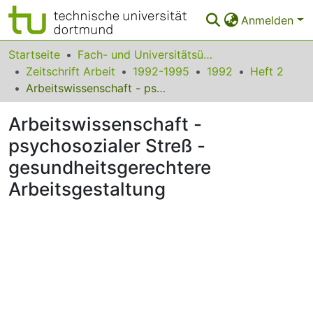
Anmelden
Bereiche & Sammlungen
Startseite
Fach- und Universitätsübergreifendes
Zeitschrift Arbeit
1992-1995
1992
Heft 2
Das gesamte Repositorium
Arbeitswissenschaft - psychosozialer Streß - gesundheitsgerechtere Arbeitsgestaltung
Statistiken
Arbeitswissenschaft -
FAQ
psychosozialer Streß -
gesundheitsgerechtere
Leitlinien
Arbeitsgestaltung
Zurück zur Startseite