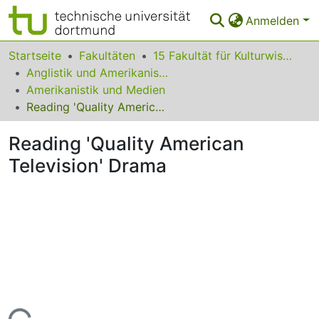
Anmelden
Bereiche & Sammlungen
Startseite
Fakultäten
15 Fakultät für Kulturwissenschaften
Anglistik und Amerikanistik
Das gesamte Repositorium
Amerikanistik und Medien
Reading 'Quality American Television' Drama
Statistiken
Reading 'Quality American
FAQ
Television' Drama
Leitlinien
Zurück zur Startseite