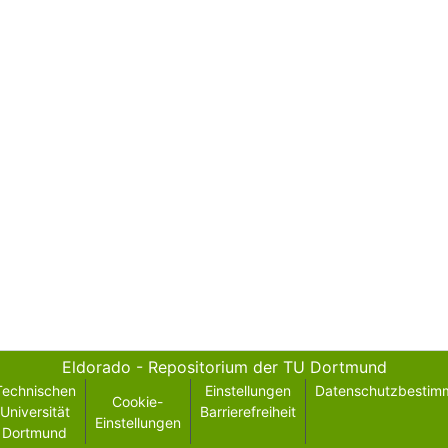
Eldorado - Repositorium der TU Dortmund
Technischen
Einstellungen
Datenschutzbestim
Cookie-
Universität
Barrierefreiheit
Einstellungen
Dortmund