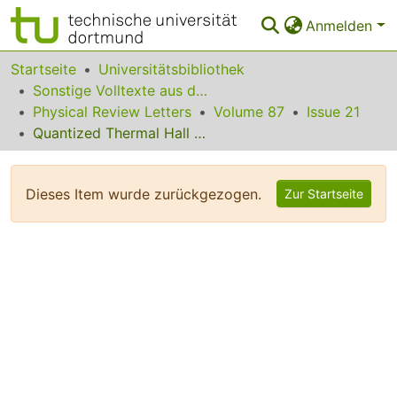
Anmelden
Bereiche & Sammlungen
Startseite
Universitätsbibliothek
Sonstige Volltexte aus dem Bibliotheksangebot
Das gesamte Repositorium
Physical Review Letters
Volume 87
Issue 21
Quantized Thermal Hall Effect in the Mixed State of d-Wave Superconductors
Statistiken
FAQ
Dieses Item wurde zurückgezogen.
Zur Startseite
Leitlinien
Zurück zur Startseite