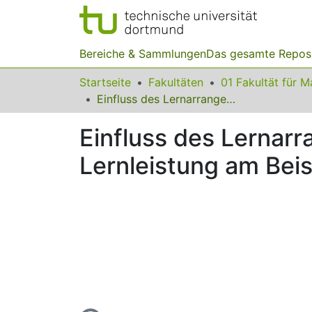
Bereiche & Sammlungen
Das gesamte Repos
Startseite
Fakultäten
Einfluss des Lernarrangements auf affektive Merkmale und Lernleistung am Beispiel des Unterrichtprojekts „Film ab!“
Einfluss des Lernar
Lernleistung am Beis