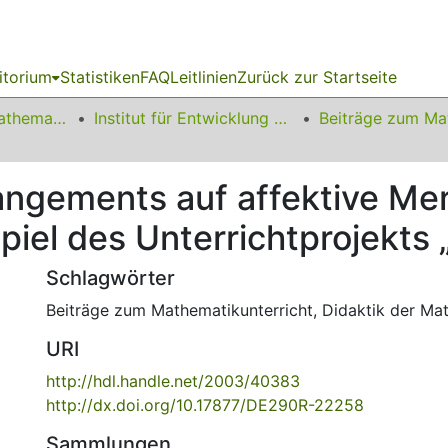
itorium
Statistiken
FAQ
Leitlinien
Zurück zur Startseite
01 Fakultät für Mathematik
Institut für Entwicklung und Erforschung des Mathematikunterrichts
rangements auf affektive Me
piel des Unterrichtprojekts „
Schlagwörter
Beiträge zum Mathematikunterricht
,
Didaktik der Ma
URI
http://hdl.handle.net/2003/40383
http://dx.doi.org/10.17877/DE290R-22258
Sammlungen