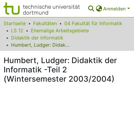
Anmelden
Bereiche & Sammlungen
Startseite
Fakultäten
04 Fakultät für Informatik
LS 12
Ehemalige Arbeitsgebiete
Das gesamte Repositorium
Didaktik der Informatik
Humbert, Ludger: Didaktik der Informatik -Teil 2 (Wintersemester 2003/2004)
Statistiken
Humbert, Ludger: Didaktik der
FAQ
Informatik -Teil 2
Leitlinien
(Wintersemester 2003/2004)
Zurück zur Startseite