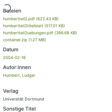
Lade...
Dateien
humbertteil2.pdf
(622.43 KB)
humbertteil2titelblatt
(517.01 KB)
humbertteil2uebungen.pdf
(386.68 KB)
container.zip
(1.27 MB)
Datum
2004-02-18
Autor:innen
Humbert, Ludger
Verlag
Universität Dortmund
Sonstige Titel