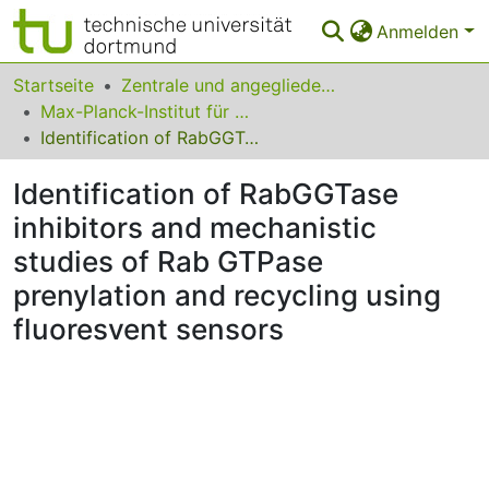
Anmelden
Bereiche & Sammlungen
Startseite
Zentrale und angegliederte Institute
Max-Planck-Institut für molekulare Physiologie
Das gesamte Repositorium
Identification of RabGGTase inhibitors and mechanistic studies of Rab GTPase prenylation and recycling using fluoresvent sensors
Statistiken
Identification of RabGGTase
FAQ
inhibitors and mechanistic
studies of Rab GTPase
Leitlinien
prenylation and recycling using
Zurück zur Startseite
fluoresvent sensors