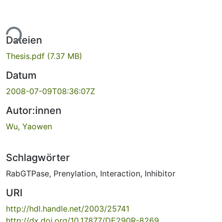
ade...
Dateien
Thesis.pdf
(7.37 MB)
Datum
2008-07-09T08:36:07Z
Autor:innen
Wu, Yaowen
Schlagwörter
RabGTPase
,
Prenylation
,
Interaction
,
Inhibitor
URI
http://hdl.handle.net/2003/25741
http://dx.doi.org/10.17877/DE290R-8269