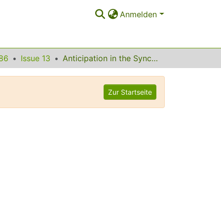
Anmelden
86
Issue 13
Anticipation in the Synchronization of Chaotic Semiconductor Lasers with Optical Feedback
Zur Startseite