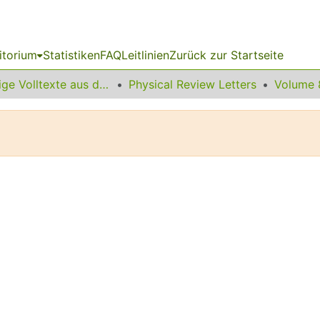
itorium
Statistiken
FAQ
Leitlinien
Zurück zur Startseite
Sonstige Volltexte aus dem Bibliotheksangebot
Physical Review Letters
Volume 