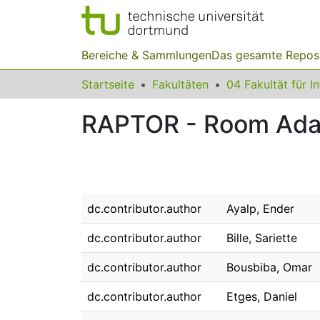
Bereiche & Sammlungen
Das gesamte Repos
Startseite
Fakultäten
04 Fakultät für I
RAPTOR - Room Adapt
dc.contributor.author
Ayalp, Ender
dc.contributor.author
Bille, Sariette
dc.contributor.author
Bousbiba, Omar
dc.contributor.author
Etges, Daniel