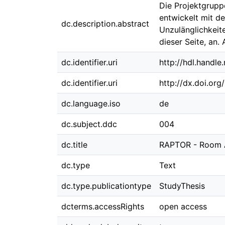
Die Projektgrupp
entwickelt mit d
dc.description.abstract
Unzulänglichkeit
dieser Seite, an.
dc.identifier.uri
http://hdl.handl
dc.identifier.uri
http://dx.doi.or
dc.language.iso
de
dc.subject.ddc
004
dc.title
RAPTOR - Room Ad
dc.type
Text
dc.type.publicationtype
StudyThesis
dcterms.accessRights
open access