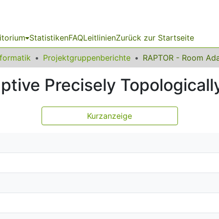
itorium
Statistiken
FAQ
Leitlinien
Zurück zur Startseite
nformatik
Projektgruppenberichte
ive Precisely Topologically
Kurzanzeige