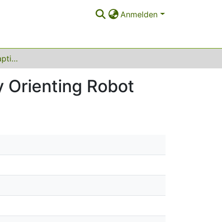
Anmelden
RAPTOR - Room Adaptive Precisely Topologically Orienting Robot
 Orienting Robot