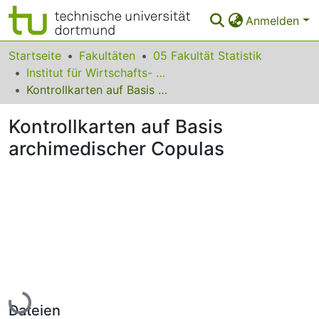
Anmelden
Bereiche & Sammlungen
Startseite
Fakultäten
05 Fakultät Statistik
Institut für Wirtschafts- und Sozialstatistik
Das gesamte Repositorium
Kontrollkarten auf Basis archimedischer Copulas
Statistiken
Kontrollkarten auf Basis
FAQ
archimedischer Copulas
Leitlinien
Zurück zur Startseite
Lade...
Dateien