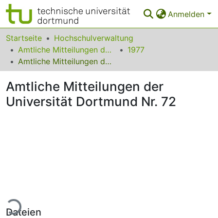
Anmelden
Bereiche & Sammlungen
Startseite
Hochschulverwaltung
Amtliche Mitteilungen der Technischen Universität Dortmund
1977
Das gesamte Repositorium
Amtliche Mitteilungen der Universität Dortmund Nr. 72
Statistiken
Amtliche Mitteilungen der
FAQ
Universität Dortmund Nr. 72
Leitlinien
Zurück zur Startseite
ade...
Dateien