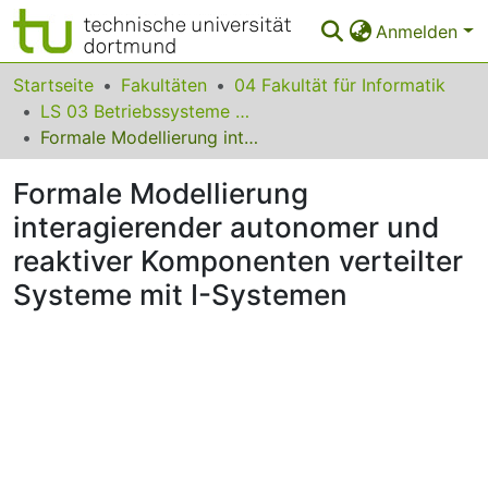
Anmelden
Bereiche & Sammlungen
Startseite
Fakultäten
04 Fakultät für Informatik
LS 03 Betriebssysteme und Rechnerarchitektur
Das gesamte Repositorium
Formale Modellierung interagierender autonomer und reaktiver Komponenten verteilter Systeme mit I-Systemen
Statistiken
Formale Modellierung
FAQ
interagierender autonomer und
reaktiver Komponenten verteilter
Leitlinien
Systeme mit I-Systemen
Zurück zur Startseite