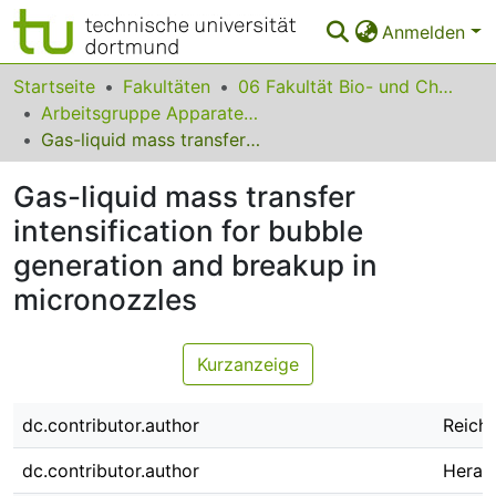
Anmelden
Bereiche & Sammlungen
Startseite
Fakultäten
06 Fakultät Bio- und Chemieingenieurwesen
Arbeitsgruppe Apparatedesign
Das gesamte Repositorium
Gas-liquid mass transfer intensification for bubble generation and breakup in micronozzles
Statistiken
Gas-liquid mass transfer
FAQ
intensification for bubble
generation and breakup in
Leitlinien
micronozzles
Zurück zur Startseite
Kurzanzeige
dc.contributor.author
Reichm
dc.contributor.author
Herat