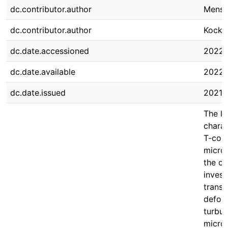
dc.contributor.author
Mensi
dc.contributor.author
Kockm
dc.date.accessioned
2022-
dc.date.available
2022-
dc.date.issued
2021-
The lo
charac
T-cont
micron
the ox
invest
transf
deform
turbul
micro