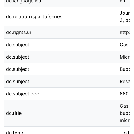
dc.language.iso
en
Journa
dc.relation.ispartofseries
3, pp
dc.rights.uri
http:/
dc.subject
Gas-li
dc.subject
Micro
dc.subject
Bubbl
dc.subject
Resazu
dc.subject.ddc
660
Gas-li
dc.title
bubble
micro
dc.type
Text