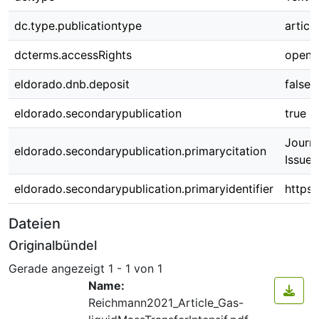
dc.type.publicationtype
article
dcterms.accessRights
open 
eldorado.dnb.deposit
false
eldorado.secondarypublication
true
Journa
eldorado.secondarypublication.primarycitation
Issue
eldorado.secondarypublication.primaryidentifier
https:
Dateien
Originalbündel
Gerade angezeigt
1 - 1 von 1
Name:
Reichmann2021_Article_Gas-