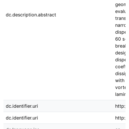
geome
evalu
dc.description.abstract
transf
narrow
disper
60 s−1
break
design
disper
coeffi
dissip
with t
vortex
lamina
dc.identifier.uri
http:/
dc.identifier.uri
http: