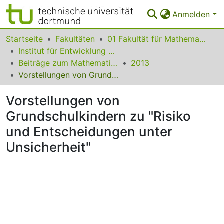
Anmelden
Bereiche & Sammlungen
Startseite
Fakultäten
01 Fakultät für Mathematik
Institut für Entwicklung und Erforschung des Mathematikunterrichts
Das gesamte Repositorium
Beiträge zum Mathematikunterricht
2013
Vorstellungen von Grundschulkindern zu "Risiko und Entscheidungen unter Unsicherheit"
Statistiken
Vorstellungen von
FAQ
Grundschulkindern zu "Risiko
Leitlinien
und Entscheidungen unter
Zurück zur Startseite
Unsicherheit"