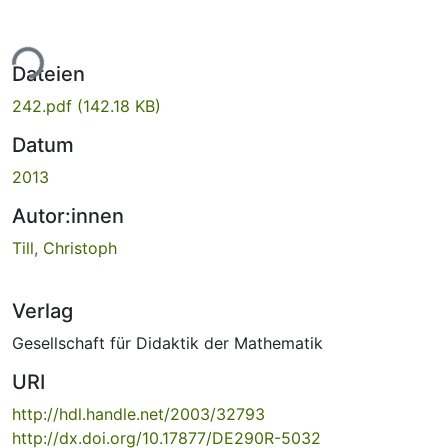
ade...
Dateien
242.pdf
(142.18 KB)
Datum
2013
Autor:innen
Till, Christoph
Verlag
Gesellschaft für Didaktik der Mathematik
URI
http://hdl.handle.net/2003/32793
http://dx.doi.org/10.17877/DE290R-5032