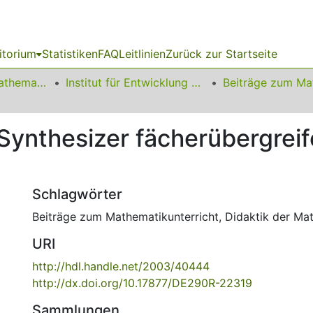
itorium
Statistiken
FAQ
Leitlinien
Zurück zur Startseite
01 Fakultät für Mathematik
Institut für Entwicklung und Erforschung des Mathematikunterrichts
Synthesizer fächerübergreif
Schlagwörter
Beiträge zum Mathematikunterricht
,
Didaktik der Ma
URI
http://hdl.handle.net/2003/40444
http://dx.doi.org/10.17877/DE290R-22319
Sammlungen