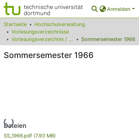
Anmelden
Bereiche & Sammlungen
Startseite
Hochschulverwaltung
Vorlesungsverzeichnisse
Das gesamte Repositorium
Vorlesungsverzeichnis / Pädagogische Hochschule Ruhr
Sommersemester 1966
Statistiken
Sommersemester 1966
FAQ
Leitlinien
Zurück zur Startseite
Lade...
Dateien
SS_1966.pdf
(7.93 MB)