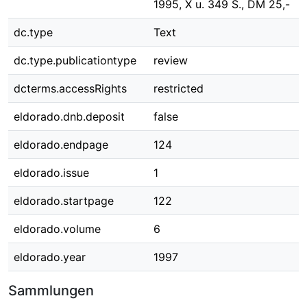
1995, X u. 349 S., DM 25,-
dc.type
Text
dc.type.publicationtype
review
dcterms.accessRights
restricted
eldorado.dnb.deposit
false
eldorado.endpage
124
eldorado.issue
1
eldorado.startpage
122
eldorado.volume
6
eldorado.year
1997
Sammlungen