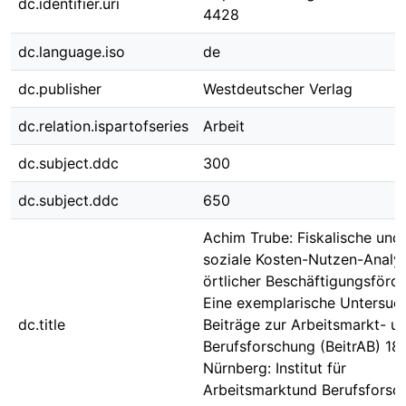
dc.identifier.uri
4428
dc.language.iso
de
dc.publisher
Westdeutscher Verlag
dc.relation.ispartofseries
Arbeit
dc.subject.ddc
300
dc.subject.ddc
650
Achim Trube: Fiskalische und
soziale Kosten-Nutzen-Analy
örtlicher Beschäftigungsförd
Eine exemplarische Untersuc
dc.title
Beiträge zur Arbeitsmarkt- u
Berufsforschung (BeitrAB) 18
Nürnberg: Institut für
Arbeitsmarktund Berufsforsc