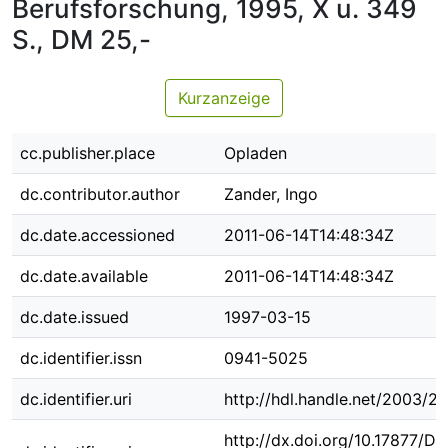
Berufsforschung, 1995, X u. 349
S., DM 25,-
Kurzanzeige
cc.publisher.place
Opladen
dc.contributor.author
Zander, Ingo
dc.date.accessioned
2011-06-14T14:48:34Z
dc.date.available
2011-06-14T14:48:34Z
dc.date.issued
1997-03-15
dc.identifier.issn
0941-5025
dc.identifier.uri
http://hdl.handle.net/2003/2
http://dx.doi.org/10.17877/D