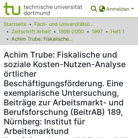
Anmelden
Bereiche & Sammlungen
Startseite
Fach- und Universitätsübergreifendes
Zeitschrift Arbeit
1996-2000
1997
Heft 1
Das gesamte Repositorium
Achim Trube: Fiskalische und soziale Kosten-Nutzen-Analyse örtlicher Beschäftigungsförderung. Eine exemplarische Untersuchung, Beiträge zur Arbeitsmarkt- und Berufsforschung (BeitrAB) 189, Nürnberg: Institut für Arbeitsmarktund Berufsforschung, 1995, X u. 349 S., DM 25,-
Statistiken
Achim Trube: Fiskalische und
FAQ
soziale Kosten-Nutzen-Analyse
örtlicher
Leitlinien
Beschäftigungsförderung. Eine
Zurück zur Startseite
exemplarische Untersuchung,
Beiträge zur Arbeitsmarkt- und
Berufsforschung (BeitrAB) 189,
Nürnberg: Institut für
Arbeitsmarktund