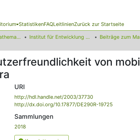
itorium
Statistiken
FAQ
Leitlinien
Zurück zur Startseite
01 Fakultät für Mathematik
Institut für Entwicklung und Erforschung des Mathematikunterrichts
utzerfreundlichkeit von mo
ra
URI
http://hdl.handle.net/2003/37730
http://dx.doi.org/10.17877/DE290R-19725
Sammlungen
2018