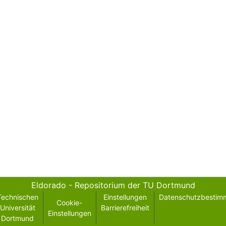
Eldorado - Repositorium der TU Dortmund
Technischen
Einstellungen
Datenschutzbestim
Cookie-
Universität
Barrierefreiheit
Einstellungen
Dortmund