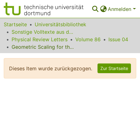
Anmelden
Bereiche & Sammlungen
Startseite
Universitätsbibliothek
Sonstige Volltexte aus dem Bibliotheksangebot
Das gesamte Repositorium
Physical Review Letters
Volume 86
Issue 04
Geometric Scaling for the Total gamma*p Cross Section in the Low x Region
Statistiken
FAQ
Dieses Item wurde zurückgezogen.
Zur Startseite
Leitlinien
Zurück zur Startseite