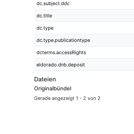
dc.subject.ddc
dc.title
dc.type
dc.type.publicationtype
dcterms.accessRights
eldorado.dnb.deposit
Dateien
Originalbündel
Gerade angezeigt
1 - 2 von 2