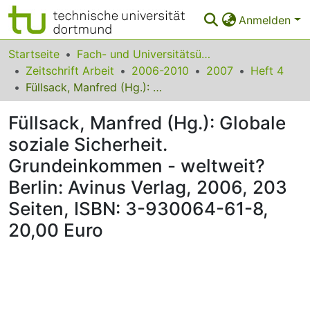
Anmelden
Bereiche & Sammlungen
Startseite
Fach- und Universitätsübergreifendes
Zeitschrift Arbeit
2006-2010
2007
Heft 4
Das gesamte Repositorium
Füllsack, Manfred (Hg.): Globale soziale Sicherheit. Grundeinkommen - weltweit? Berlin: Avinus Verlag, 2006, 203 Seiten, ISBN: 3-930064-61-8, 20,00 Euro
Statistiken
Füllsack, Manfred (Hg.): Globale
FAQ
soziale Sicherheit.
Grundeinkommen - weltweit?
Leitlinien
Berlin: Avinus Verlag, 2006, 203
Zurück zur Startseite
Seiten, ISBN: 3-930064-61-8,
20,00 Euro