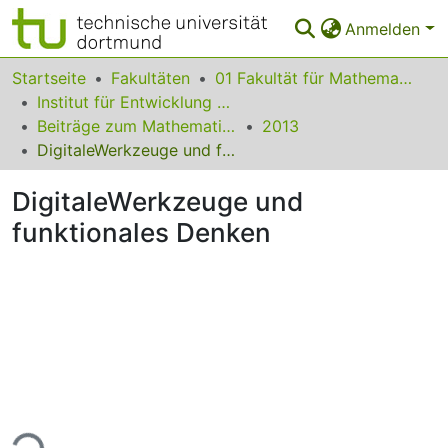
Anmelden
Bereiche & Sammlungen
Startseite
Fakultäten
01 Fakultät für Mathematik
Institut für Entwicklung und Erforschung des Mathematikunterrichts
Das gesamte Repositorium
Beiträge zum Mathematikunterricht
2013
DigitaleWerkzeuge und funktionales Denken
Statistiken
DigitaleWerkzeuge und
FAQ
funktionales Denken
Leitlinien
Zurück zur Startseite
ade...