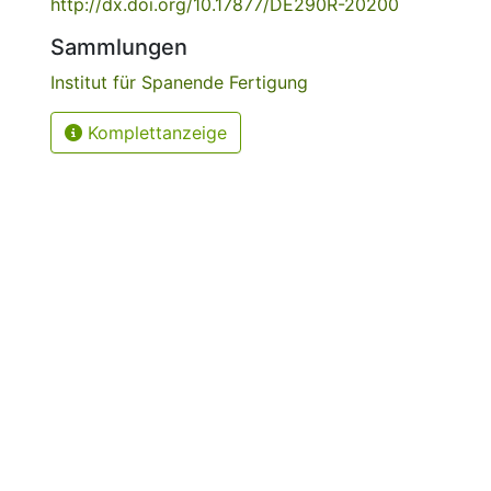
http://dx.doi.org/10.17877/DE290R-20200
Sammlungen
Institut für Spanende Fertigung
Komplettanzeige