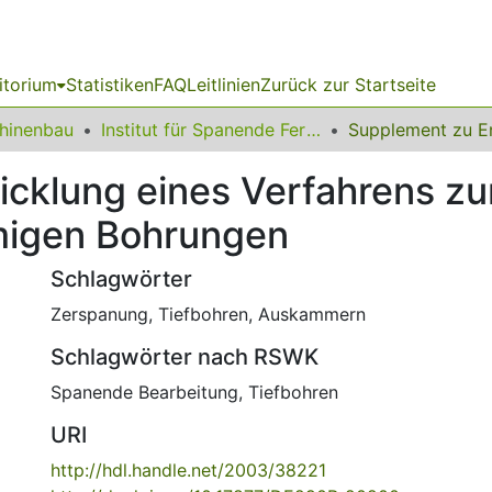
itorium
Statistiken
FAQ
Leitlinien
Zurück zur Startseite
chinenbau
Institut für Spanende Fertigung
cklung eines Verfahrens zur
rmigen Bohrungen
Schlagwörter
Zerspanung
,
Tiefbohren
,
Auskammern
Schlagwörter nach RSWK
Spanende Bearbeitung
,
Tiefbohren
URI
http://hdl.handle.net/2003/38221