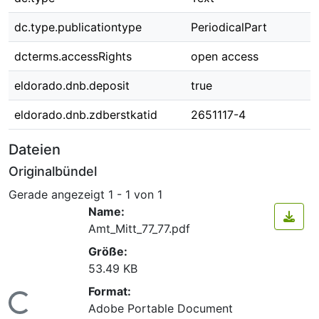
dc.type.publicationtype
PeriodicalPart
dcterms.accessRights
open access
eldorado.dnb.deposit
true
eldorado.dnb.zdberstkatid
2651117-4
Dateien
Originalbündel
Gerade angezeigt
1 - 1 von 1
Name:
Amt_Mitt_77_77.pdf
Größe:
53.49 KB
Format:
Lade...
Adobe Portable Document