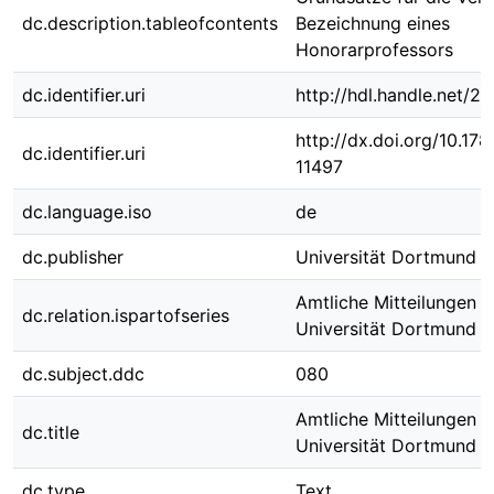
dc.description.tableofcontents
Bezeichnung eines
Honorarprofessors
dc.identifier.uri
http://hdl.handle.net/
http://dx.doi.org/10.1
dc.identifier.uri
11497
dc.language.iso
de
dc.publisher
Universität Dortmund
Amtliche Mitteilungen d
dc.relation.ispartofseries
Universität Dortmund ;
dc.subject.ddc
080
Amtliche Mitteilungen d
dc.title
Universität Dortmund N
dc.type
Text