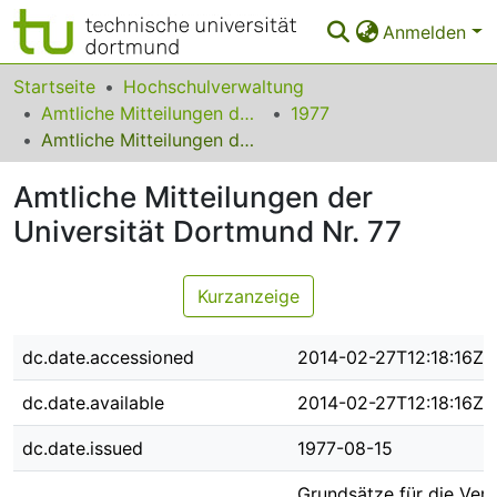
Anmelden
Bereiche & Sammlungen
Startseite
Hochschulverwaltung
Amtliche Mitteilungen der Technischen Universität Dortmund
1977
Das gesamte Repositorium
Amtliche Mitteilungen der Universität Dortmund Nr. 77
Statistiken
Amtliche Mitteilungen der
FAQ
Universität Dortmund Nr. 77
Leitlinien
Kurzanzeige
Zurück zur Startseite
dc.date.accessioned
2014-02-27T12:18:16Z
dc.date.available
2014-02-27T12:18:16Z
dc.date.issued
1977-08-15
Grundsätze für die Verl