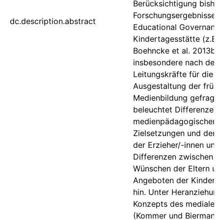
Berücksichtigung bishe
Forschungsergebnisse 
dc.description.abstract
Educational Governance
Kindertagesstätte (z.B.
Boehncke et al. 2013b)
insbesondere nach der 
Leitungskräfte für die
Ausgestaltung der früh
Medienbildung gefragt.
beleuchtet Differenzen
medienpädagogischen
Zielsetzungen und dem
der Erzieher/-innen und
Differenzen zwischen 
Wünschen der Eltern u
Angeboten der Kindert
hin. Unter Heranziehun
Konzepts des medialen
(Kommer und Biermann