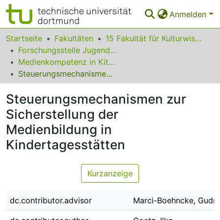
Anmelden
Bereiche & Sammlungen
Startseite
Fakultäten
15 Fakultät für Kulturwissenschaften
Forschungsstelle Jugend-Medien-Bildung
Das gesamte Repositorium
Medienkompetenz in Kita, Ganztag und Schule
Steuerungsmechanismen zur Sicherstellung der Medienbildung in Kindertagesstätten
Statistiken
Steuerungsmechanismen zur
FAQ
Sicherstellung der
Leitlinien
Medienbildung in
Zurück zur Startseite
Kindertagesstätten
Kurzanzeige
dc.contributor.advisor
Marci-Boehncke, Gudr