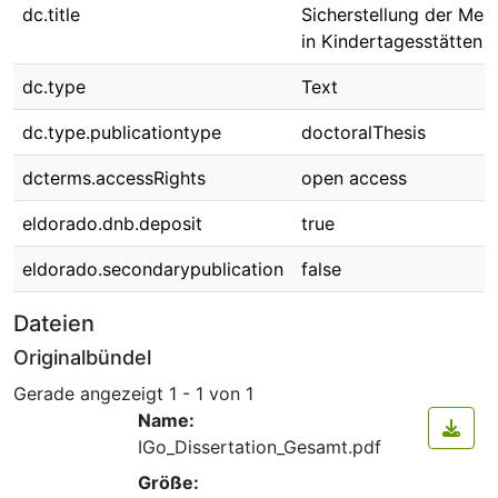
dc.title
Sicherstellung der Med
in Kindertagesstätten
dc.type
Text
dc.type.publicationtype
doctoralThesis
dcterms.accessRights
open access
eldorado.dnb.deposit
true
eldorado.secondarypublication
false
Dateien
Originalbündel
Gerade angezeigt
1 - 1 von 1
Name:
IGo_Dissertation_Gesamt.pdf
Größe: