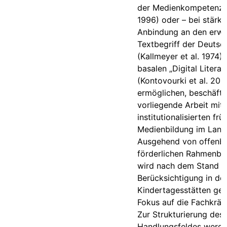
der Medienkompetenz 
1996) oder – bei stärke
Anbindung an den erwe
Textbegriff der Deutsc
(Kallmeyer et al. 1974) 
basalen „Digital Literac
(Kontovourki et al. 201
ermöglichen, beschäftig
vorliegende Arbeit mit 
institutionalisierten frü
Medienbildung im Land 
Ausgehend von offenb
förderlichen Rahmenb
wird nach dem Stand d
Berücksichtigung in de
Kindertagesstätten gef
Fokus auf die Fachkräft
Zur Strukturierung des
Handlungsfeldes werde