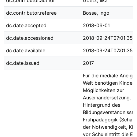
dc.contributor.author
Goetz, Ilka
dc.contributor.referee
Bosse, Ingo
dc.date.accepted
2018-06-01
dc.date.accessioned
2018-09-24T07:01:35Z
dc.date.available
2018-09-24T07:01:35Z
dc.date.issued
2017
Für die mediale Aneign
Welt benötigen Kinder v
Möglichkeiten zur
Auseinandersetzung. V
Hintergrund des
Bildungsverständnisses
Frühpädagogik (Schäfe
der Notwendigkeit, Ki
vor Schuleintritt die E