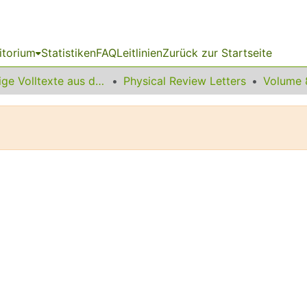
itorium
Statistiken
FAQ
Leitlinien
Zurück zur Startseite
Sonstige Volltexte aus dem Bibliotheksangebot
Physical Review Letters
Volume 