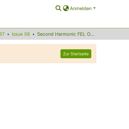
Anmelden
87
Issue 08
Second Harmonic FEL Oscillation
Zur Startseite