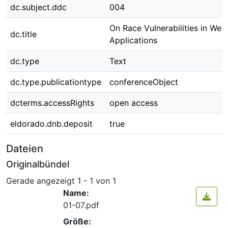
dc.subject.ddc
004
On Race Vulnerabilities in Web
dc.title
Applications
dc.type
Text
dc.type.publicationtype
conferenceObject
dcterms.accessRights
open access
eldorado.dnb.deposit
true
Dateien
Originalbündel
Gerade angezeigt
1 - 1 von 1
Name:
01-07.pdf
Größe: