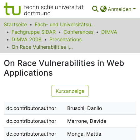
Anmelden
Bereiche & Sammlungen
Startseite
Fach- und Universitätsübergreifendes
Fachgruppe SIDAR
Conferences
DIMVA
Das gesamte Repositorium
DIMVA 2008
Presentations
On Race Vulnerabilities in Web Applications
Statistiken
On Race Vulnerabilities in Web
FAQ
Applications
Leitlinien
Zurück zur Startseite
Kurzanzeige
dc.contributor.author
Bruschi, Danilo
dc.contributor.author
Marrone, Davide
dc.contributor.author
Monga, Mattia