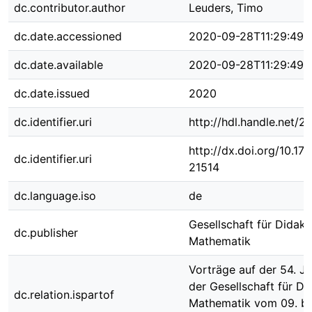
dc.contributor.author
Leuders, Timo
dc.date.accessioned
2020-09-28T11:29:49Z
dc.date.available
2020-09-28T11:29:49Z
dc.date.issued
2020
dc.identifier.uri
http://hdl.handle.net/
http://dx.doi.org/10.1
dc.identifier.uri
21514
dc.language.iso
de
Gesellschaft für Didakt
dc.publisher
Mathematik
Vorträge auf der 54. J
der Gesellschaft für Di
dc.relation.ispartof
Mathematik vom 09. bi