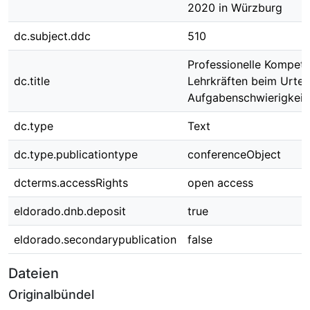
2020 in Würzburg
dc.subject.ddc
510
Professionelle Kompet
dc.title
Lehrkräften beim Urtei
Aufgabenschwierigkeit
dc.type
Text
dc.type.publicationtype
conferenceObject
dcterms.accessRights
open access
eldorado.dnb.deposit
true
eldorado.secondarypublication
false
Dateien
Originalbündel