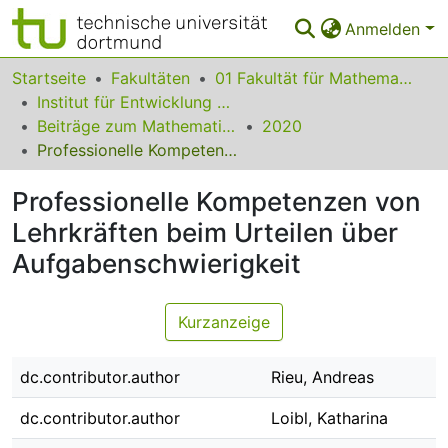
Anmelden
Bereiche & Sammlungen
Startseite
Fakultäten
01 Fakultät für Mathematik
Institut für Entwicklung und Erforschung des Mathematikunterrichts
Das gesamte Repositorium
Beiträge zum Mathematikunterricht
2020
Professionelle Kompetenzen von Lehrkräften beim Urteilen über Aufgabenschwierigkeit
Statistiken
Professionelle Kompetenzen von
FAQ
Lehrkräften beim Urteilen über
Leitlinien
Aufgabenschwierigkeit
Zurück zur Startseite
Kurzanzeige
dc.contributor.author
Rieu, Andreas
dc.contributor.author
Loibl, Katharina